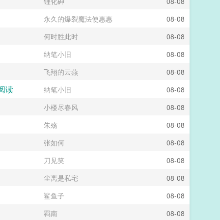
锂化砷
08-08
永久的爆裂魔法使惠惠
08-08
何时胜此时
08-08
纳笔小旧
08-08
飞翔的云燕
08-08
阅读
纳笔小旧
08-08
小楼尽春风
08-08
朱殇
08-08
张如何
08-08
刀见笑
08-08
尘离是私宅
08-08
鲨鱼子
08-08
羁南
08-08