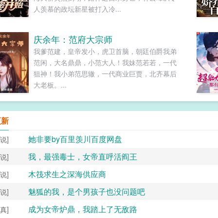
人羡慕的政坛新星被打入冷...
庆余年：范府大宗师
我爹范建，皇帝发小，虎卫首脑，朝廷伯爵我弟
范闲，大名鼎鼎，小范大人！我妹范若若，一代
狙神！我小弟范思辙，一代商业巨贾，北齐幕后
大老板。...
更新
她非要by百里羡川百度网盘
说]
我，最强毒士，女帝直呼活阎王
说]
木筏求生之深海供应商
说]
魅狐的我，是个男孩子也没问题吧
说]
成为女帝炉鼎，我踏上了无敌路
真]