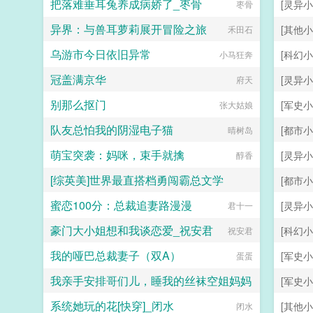
把落难垂耳兔养成病娇了_枣骨
[灵异小
枣骨
异界：与兽耳萝莉展开冒险之旅
[其他小
禾田石
乌游市今日依旧异常
[科幻小
小马狂奔
冠盖满京华
[灵异小
府天
别那么抠门
[军史小
张大姑娘
队友总怕我的阴湿电子猫
[都市小
晴树岛
萌宝突袭：妈咪，束手就擒
[灵异小
醇香
[综英美]世界最直搭档勇闯霸总文学
[都市小
蜜恋100分：总裁追妻路漫漫
[灵异小
托尔金之犬
君十一
豪门大小姐想和我谈恋爱_祝安君
[科幻小
祝安君
我的哑巴总裁妻子（双A）
[军史小
蛋蛋
我亲手安排哥们儿，睡我的丝袜空姐妈妈
[军史小
系统她玩的花[快穿]_闭水
[其他小
hhkdesu
闭水