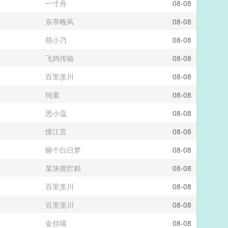
一寸舟
08-08
东亭晚风
08-08
萌小乃
08-08
飞鸽传输
08-08
百里羡川
08-08
纯斋
08-08
思小蔻
08-08
憬江言
08-08
睡个白日梦
08-08
某块摆烂糕
08-08
百里羡川
08-08
百里羡川
08-08
金丝喵
08-08