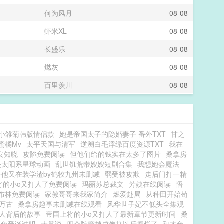
何为风月
08-08
虾米XL
08-08
长盛乐
08-08
燃灰
08-08
百里羡川
08-08
小雏菊韩版情侣款
她是帝国太子的隐婚妻子 番外TXT
甘之
蜜橘Mv
太平天国与清军
逆溯白毛浮绿百度资源TXT
我在
安知晓
攻陷免费阅读
但他们给的钱实在太多了图片
桑拿房
侵太阳系星球动画
乱世饥荒带嫂嫂短剧合集
我想她会魔法
一他又在装学渣by鹤牧九州未删减
弱受被攻欺
走后门打一精
将的小o又打人了免费阅读
玛丽苏总裁文
芳姨在线阅读
悟
布林免费阅读
家教哥哥来我家简介
燃爱赴局
从种田开始苟
万古
桑拿房趣事未删减在线观看
风华世子妃不低头全集观
人背后的故事
帝国上将的小o又打人了最新章节更新时间
桑