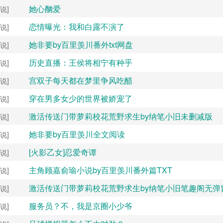
她心酗爱
说]
恋情曝光：我和白露不演了
说]
她非要by百里羡川番外txt网盘
说]
历史直播：王侯将相宁有种乎
说]
宫双子每天都在梦里争风吃醋
说]
穿在男多女少的世界被娇宠了
说]
激活传送门带萝莉校花荒野求生by纳笔小旧未删减版
说]
她非要by百里羡川全文阅读
说]
[火影乙女]忍爱奇谭
说]
主角顾嘉俞瑜小说by百里羡川番外篇TXT
说]
激活传送门带萝莉校花荒野求生by纳笔小旧笔趣阁无弹
说]
服务员？不，我是京圈小少爷
说]