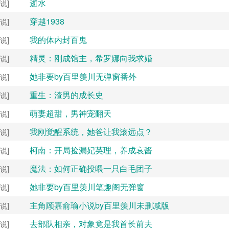
逝水
说]
穿越1938
说]
我的体内封百鬼
说]
精灵：刚成馆主，希罗娜向我求婚
说]
她非要by百里羡川无弹窗番外
说]
重生：渣男的成长史
说]
萌妻超甜，男神宠翻天
说]
我刚觉醒系统，她爸让我滚远点？
说]
柯南：开局捡漏妃英理，养成哀酱
说]
魔法：如何正确投喂一只白毛团子
说]
她非要by百里羡川笔趣阁无弹窗
说]
主角顾嘉俞瑜小说by百里羡川未删减版
说]
去部队相亲，对象竟是我首长前夫
说]