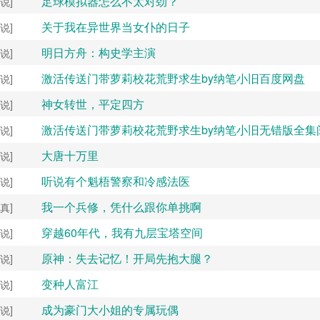
足球模拟器怎么不太对劲？
说]
关于我在异世界当女仆的日子
说]
明日方舟：构史学主演
说]
激活传送门带萝莉校花荒野求生by纳笔小旧百度网盘
说]
神女转世，平定四方
说]
激活传送门带萝莉校花荒野求生by纳笔小旧无错版全集
说]
大唐十万里
说]
听说有个魁梧警察和冷感法医
说]
我一个兵修，凭什么跟你单挑啊
真]
穿越60年代，我有九层宝塔空间
说]
原神：失去记忆！开局先抱大腿？
说]
变种人富江
说]
成为豪门大小姐的专属玩偶
说]