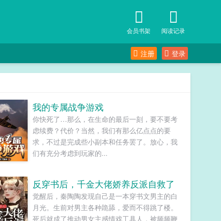
会员书架
阅读记录
注册
登录
我的专属战争游戏
你快死了…那么，在生命的最后一刻，要不要考
虑续费？代价？当然，我们有那么亿点点的要
求，不过是完成些小副本和任务罢了。放心，我
们有充分考虑到玩家的...
反穿书后，千金大佬娇养反派自救了
觉醒后，秦陶陶发现自己是一本穿书文男主的白
月光。生前对男主各种跪舔，爱而不得跳了楼。
死后就成了推动男女主感情戏工具人，被频频鞭