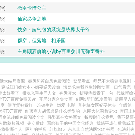
微臣怜惜公主
说]
仙家必争之地
说]
快穿：娇气包的系统是统界太子爷
说]
群穿，但落地二相乐园
说]
主角顾嘉俞瑜小说by百里羡川无弹窗番外
说]
活大结局资源
秦风和苏白凤免费阅读
繁星看点
师兄不太稳健电视剧
穿成江门嫡女本小姐要逆天改命
海岛求生我养生沙雕动画一口气看完
桌太好看了
棋魂光重生同人文
春风渡po
折腰侍权贵下一句
代嫁新娘
弃TXT百度免费阅读
开局分家合集动画
剑网3新门派凌雪阁
蓝巨星入
百度
便宜货好货打一准确生肖
燃爱 电影
草包嫡女医妃要休夫
年级第
活TXT百度
红顶商人胡雪岩是什么类型的
京圈大佬围着宠txt
帝国上
同桌笔趣阁免费阅读全文
强娶豪夺女将军文
折腰尉什么意思
我不是哥
人敢惹短视频
先立后破
写给孩子的中国文化经典
我躺平成仙后我威压
飞将指哪个人
隔年的拼音
红旗hs5
东京非自然法医txt奇书网
包法利夫