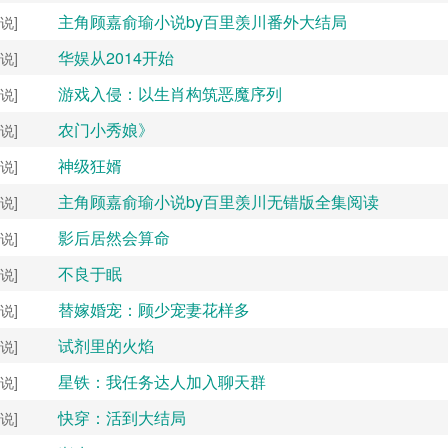
主角顾嘉俞瑜小说by百里羡川番外大结局
说]
华娱从2014开始
说]
游戏入侵：以生肖构筑恶魔序列
说]
农门小秀娘》
说]
神级狂婿
说]
主角顾嘉俞瑜小说by百里羡川无错版全集阅读
说]
影后居然会算命
说]
不良于眠
说]
替嫁婚宠：顾少宠妻花样多
说]
试剂里的火焰
说]
星铁：我任务达人加入聊天群
说]
快穿：活到大结局
说]