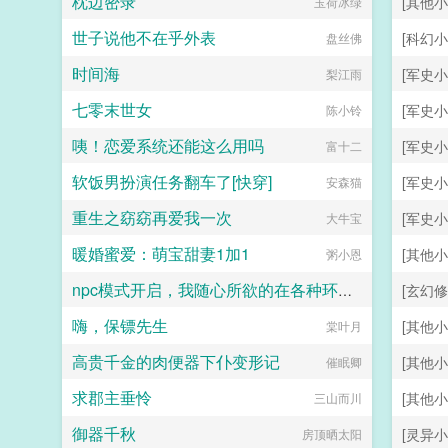
枕边密录
[其他小
诸事皆宜
玉荷冰绿
世子说他不在乎外表
[科幻小
盘丝佛
时间海
[军史小
梨江雨
七零末世女
[军史小
陈小铃
咦！恋爱系统还能这么用吗
[军史小
富十二
软饭男扮演任务翻车了[快穿]
[军史小
安森猫
重生之窈窈再爱我一次
[军史小
大牛宝
暖婚蜜爱：萌宝甜妻1加1
[其他小
粥小恩
npc模式开启，我随心所欲的在各种环境享受女人
[玄幻修
嗨，保镖先生
[其他小
by sun
棠叶月
高贵千金的肉便器下仆变形记
[其他小
催眠卿
求郡主垂怜
[其他小
三山而川
御器千秋
[灵异小
房顶晒太阳