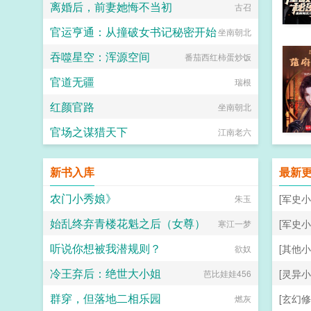
离婚后，前妻她悔不当初
古召
官运亨通：从撞破女书记秘密开始
坐南朝北
吞噬星空：浑源空间
番茄西红柿蛋炒饭
官道无疆
瑞根
红颜官路
坐南朝北
官场之谋猎天下
江南老六
新书入库
最新
农门小秀娘》
[军史小
朱玉
始乱终弃青楼花魁之后（女尊）
[军史小
寒江一梦
听说你想被我潜规则？
[其他小
欲奴
冷王弃后：绝世大小姐
[灵异小
芭比娃娃456
群穿，但落地二相乐园
[玄幻修
燃灰