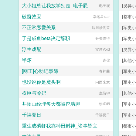
大小姐总让我放学别走_电子屁
[灵异小
电子屁
破窗效应
[都市小
幸运星star
不正常恋爱关系
[军史小
后厨炒俩菜
于是咸鱼beta决定辞职
[军史小
升失降得
浮生戏配
[灵异小
零度Void
半坏
[其他小
逢你
[网王]心动记事簿
[军史小
春神曲
也没说你是魔头啊
[军史小
问西来意
权臣与冷妃
[其他小
鹿衔钟
井闼山经理每天都被挖墙脚
[军史小
朝唧唧
千禧夏日
[军史小
千禧夏日
重生成磷虾我靠种田封神_诸事皆宜
[都市小