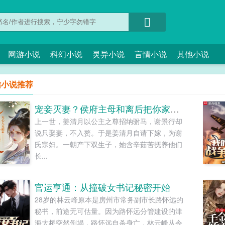
网游小说
科幻小说
灵异小说
言情小说
其他小说
结小说推荐
宠妾灭妻？侯府主母和离后把你家团灭了
上一世，姜清月以公主之尊招纳驸马，谢景行却
说只娶妻，不入赘。于是姜清月自请下嫁，为谢
氏宗妇。一朝产下双生子，她含辛茹苦抚养他们
长...
官运亨通：从撞破女书记秘密开始
28岁的林云峰原本是房州市常务副市长路怀远的
秘书，前途无可估量。因为路怀远分管建设的津
海大桥突然倒塌，路怀远自杀身亡，林云峰从令