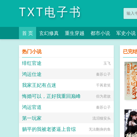
TXT电子书
首 页
玄幻修真
重生穿越
都市小说
军史小说
热门小说
已完
绯红官途
玉飞
鸿运仕途
秦苏公子
我家王妃有点迷
千苒君笑
悔婚可以，正好我重回巅峰
但为君故
鸿运官道
秦苏公子
第一玩家
流泪猫安头
躺平的我被老婆逼上音综
无法翻身的鱼