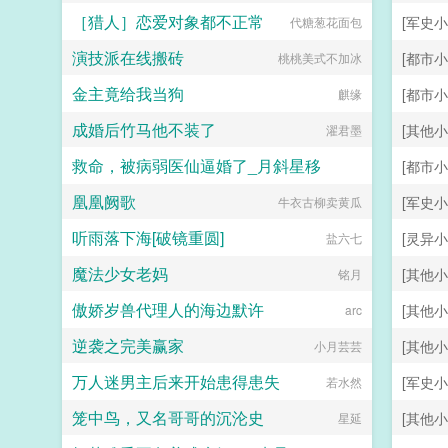
［猎人］恋爱对象都不正常
[军史小
代糖葱花面包
演技派在线搬砖
[都市小
桃桃美式不加冰
金主竟给我当狗
[都市小
麒缘
成婚后竹马他不装了
[其他小
濯君墨
救命，被病弱医仙逼婚了_月斜星移
[都市小
凰凰阙歌
[军史小
牛衣古柳卖黄瓜
月斜星移
听雨落下海[破镜重圆]
[灵异小
盐六七
魔法少女老妈
[其他小
铭月
傲娇岁兽代理人的海边默许
[其他小
arc
逆袭之完美赢家
[其他小
小月芸芸
万人迷男主后来开始患得患失
[军史小
若水然
笼中鸟，又名哥哥的沉沦史
[其他小
星延