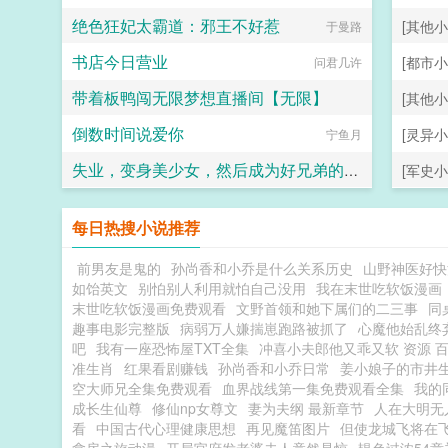
绝色狂妃太霸道：邪王不好惹
[其他小
于曼路
书店今日营业
[都市小
问君几许
带着板鸭闯无限梦想直播间【无限】
[其他小
倒数时间说爱你
[灵异小
梦露快跑
宁鱼月
失业，变身美少女，然后成为好兄弟的妻子
[军史小
ttzt
每日热搜小说推荐
前男友是鬼的
孙尚香和小乔是什么关系历史
山野神医好快
如饴英文
别怕别人利用就怕自己没用
我在末世吃软饭漫画
末世吃软饭漫画免费观看
文野首领和她下属们的二三事
同
趣事电影完整版
病弱万人嫌揣崽跑路被抓了
心魔他始乱终
吧
我有一座恐怖屋TXT全集
冲喜小夫郎他又乖又软 资源 
准生肖
红果看剧赚钱
孙尚香和小乔日常
姜小娘子的市井生
空大师兄全集免费观看
血界战线第一集免费观看全集
我的
成长生仙尊
修仙np女尊文
妻为夫纲 最新章节
人在大明无
看
中国古代心理健康思想
再见魔笛图片
但使龙城飞将在